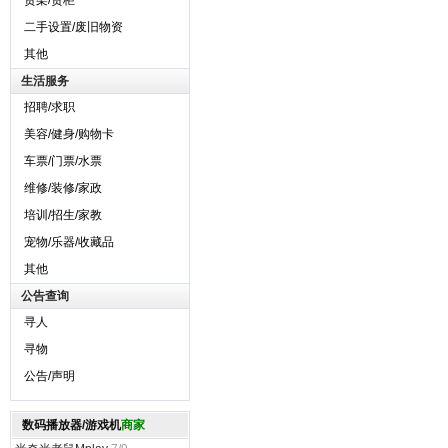
货架/货柜
二手设置/废旧物资
其他
生活服务
招聘/求职
美容/健身/购物卡
车票/门票/水票
维修/装修/家政
培训/招生/家教
宠物/乐器/收藏品
其他
公告查询
寻人
寻物
公告/声明
数码播放器/游戏机
商家