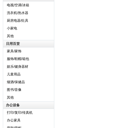
电视/空调/冰箱
洗衣机/热水器
厨房电器/灶具
小家电
其他
日用百货
家具/家饰
服饰/鞋帽/箱包
娱乐/健身器材
儿童用品
烟酒/保健品
图书/音像
其他
办公设备
打印/复印/传真机
办公家具