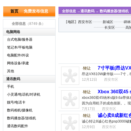
首页
免费发布信息
全部信息
→
通讯数码
→
数码播放器/游戏机
【
地区
】
西安市区
┈┈┈
新城区
┈┈┈
碑林
全部信息
（8749 条）
┈┈┈
长安区
┈┈┈
高
电脑网络
台式电脑/服务器
笔记本/平板电脑
电脑配件/外设
网络设备/承建
7寸平板(昂达V
转让
·
其他
昂达VX610W豪华版——7寸，
通讯数码
12月12日
西安市区
手机
Xbox 360双45 
转让
·
小灵通/电话机/对讲机
xbox360双45纳米s版9.
靓号/电话卡
因为自用机子的成色很新。。现
7月17日
西安市区
数码相机/摄像机
诚心卖8成新红色p
转让
·
数码播放器/游戏机
诚心转让8诚心红色psp300
通讯数码配件
12月9日
西安市区