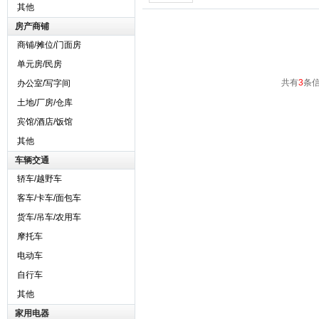
其他
房产商铺
商铺/摊位/门面房
单元房/民房
共有
3
条信
办公室/写字间
土地/厂房/仓库
宾馆/酒店/饭馆
其他
车辆交通
轿车/越野车
客车/卡车/面包车
货车/吊车/农用车
摩托车
电动车
自行车
其他
家用电器