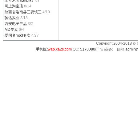
·
米奇米老鼠Mplay
7/9
·
网上淘宝店
8/14
·
陕西省洛南县三要镇三
4/10
·
驰达实业
3/18
·
西安电子产品
3/2
·
MD专卖
6/4
·
爱国者mp3专卖
4/27
Copyright 2004-2018 ©
手机版:
wap.xa2s.com
QQ:
5178080
(广告\业务) 邮箱:
admin