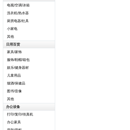
电视/空调/冰箱
洗衣机/热水器
厨房电器/灶具
小家电
其他
日用百货
家具/家饰
服饰/鞋帽/箱包
娱乐/健身器材
儿童用品
烟酒/保健品
图书/音像
其他
办公设备
打印/复印/传真机
办公家具