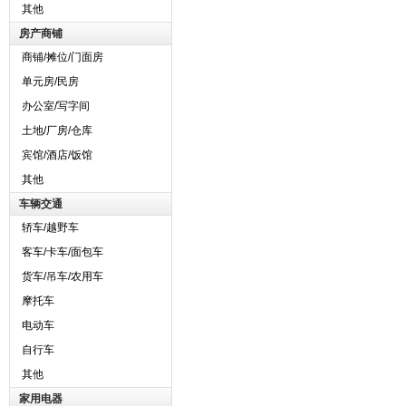
其他
房产商铺
商铺/摊位/门面房
单元房/民房
办公室/写字间
土地/厂房/仓库
宾馆/酒店/饭馆
其他
车辆交通
轿车/越野车
客车/卡车/面包车
货车/吊车/农用车
摩托车
电动车
自行车
其他
家用电器