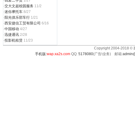
·
我爱二手货
1/27
·
交大文超校园服务
11/2
·
迷你摩托车
8/27
·
阳光俱乐部车行
1/21
·
西安捷信工贸有限公司
6/16
·
中国移动
4/27
·
迅捷通讯
2/28
·
投影机租赁
11/23
Copyright 2004-2018 ©
手机版:
wap.xa2s.com
QQ:
5178080
(广告\业务) 邮箱:
admin