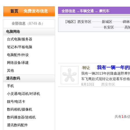
首页
免费发布信息
全部信息
→
车辆交通
→
摩托车
【
地区
】
西安市区
┈┈┈
新城区
┈┈┈
碑林
全部信息
（8749 条）
┈┈┈
长安区
┈┈┈
高
电脑网络
台式电脑/服务器
笔记本/平板电脑
电脑配件/外设
网络设备/承建
我有一辆一年的
转让
·
其他
我有一辆2013年的隆鑫越野摩
通讯数码
车飞鹰款式现转让欢迎看车价格
8月13日
西安市区
手机
小灵通/电话机/对讲机
靓号/电话卡
数码相机/摄像机
共有
1
条信
数码播放器/游戏机
通讯数码配件