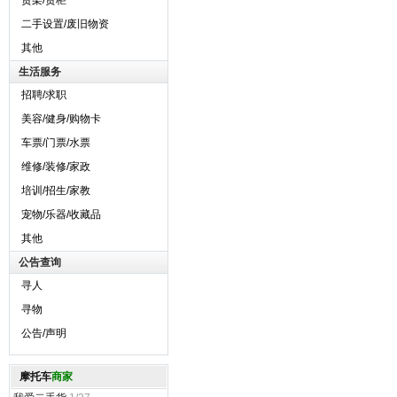
货架/货柜
二手设置/废旧物资
其他
生活服务
招聘/求职
美容/健身/购物卡
车票/门票/水票
维修/装修/家政
培训/招生/家教
宠物/乐器/收藏品
其他
公告查询
寻人
寻物
公告/声明
摩托车
商家